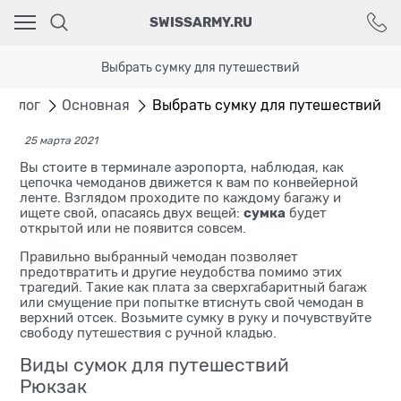
Ваш город - Москва,
SWISSARMY.RU
угадали?
ДА
НЕТ
Выбрать сумку для путешествий
Блог
Основная
Выбрать сумку для путешествий
25 марта 2021
Вы стоите в терминале аэропорта, наблюдая, как
цепочка чемоданов движется к вам по конвейерной
ленте. Взглядом проходите по каждому багажу и
сумка
ищете свой, опасаясь двух вещей:
будет
открытой или не появится совсем.
Правильно выбранный чемодан позволяет
предотвратить и другие неудобства помимо этих
трагедий. Такие как плата за сверхгабаритный багаж
или смущение при попытке втиснуть свой чемодан в
верхний отсек. Возьмите сумку в руку и почувствуйте
свободу путешествия с ручной кладью.
Виды сумок для путешествий
Рюкзак