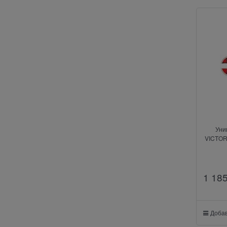
Уни
VICTORI
1 18
Добав