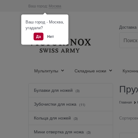
Ваш город:
Москва
Ваш город - Москва,
Доставка
угадали?
Да
Нет
Мультитулы
Складные ножи
Кухонн
Пру
Найдено товаров:
Булавки для ножей
(3)
Главная
Зубочистки для ножа
(11)
Кольца для ножей
Сортировк
(3)
Мини отвертка для ножа
(3)