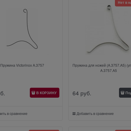
Нет в 
Пружина Victorinox A.3757
Пружина для ножей (A.3757.A5) (уп
A.3757.A5
уб.
64
 руб.
В КОРЗИНУ
По
ить в сравнение
Добавить в сравнение