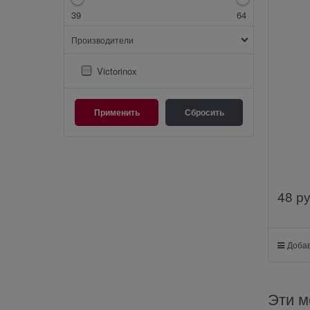
39
64
Производители
Victorinox
48
 р
Добав
Эти м