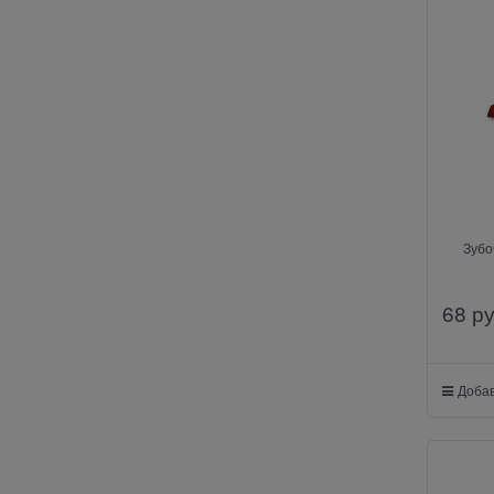
Зубо
68
 р
Добав