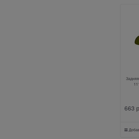
Задняя
11
663
 
Добав