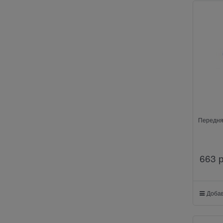
Передня
663
 
Добав