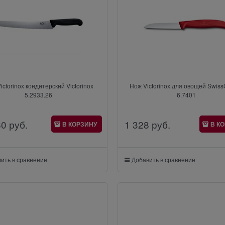
ictorinox кондитерский Victorinox
Нож Victorinox для овощей Swiss
5.2933.26
6.7401
60
 руб.
1 328
 руб.
В КОРЗИНУ
В К
ить в сравнение
Добавить в сравнение