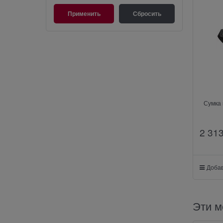
Сумка
2 31
Добав
Эти м