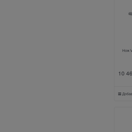
Нож V
10 4
Добав