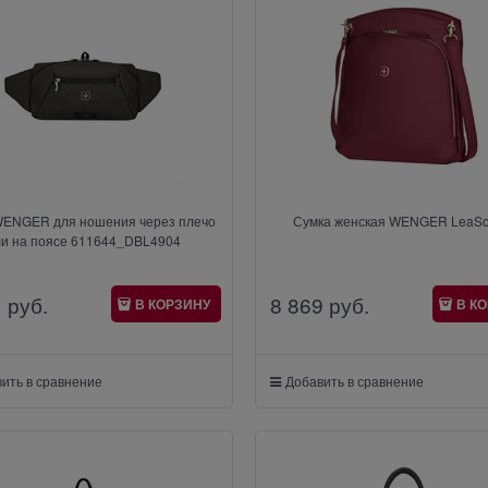
WENGER для ношения через плечо
Сумка женская WENGER LeaSo
ли на поясе 611644_DBL4904
1
 руб.
8 869
 руб.
В КОРЗИНУ
В К
ить в сравнение
Добавить в сравнение