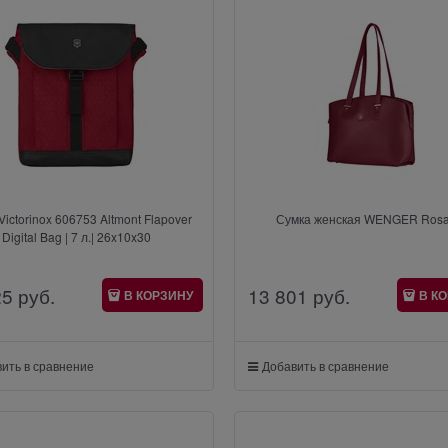
Victorinox 606753 Altmont Flapover
Сумка женская WENGER RosaE
Digital Bag | 7 л.| 26x10x30
25
 руб.
13 801
 руб.
В КОРЗИНУ
В К
ить в сравнение
Добавить в сравнение