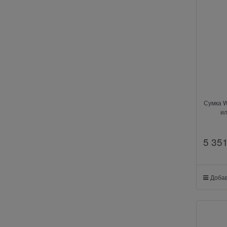
Сумка 
и
5 35
Добав