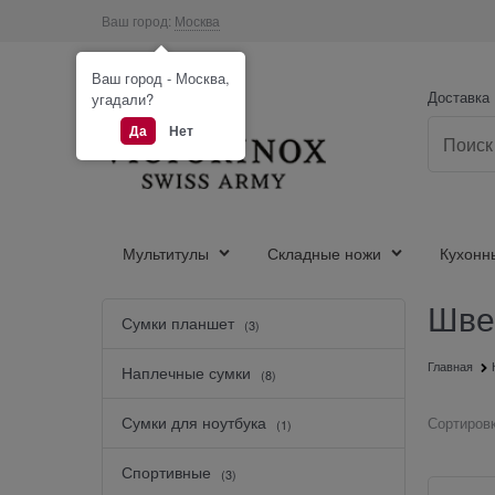
Ваш город:
Москва
Ваш город - Москва,
Доставка
угадали?
Да
Нет
Мультитулы
Складные ножи
Кухонн
Шве
Найдено товаров:
Сумки планшет
(3)
Главная
Наплечные сумки
(8)
Сумки для ноутбука
Сортировк
(1)
Спортивные
(3)