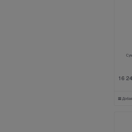
Су
16 2
Добав