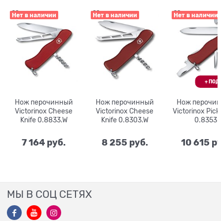
Нет в наличии
Нет в наличии
Нет в наличии
Нож перочинный
Нож перочинный
Нож перочи
Victorinox Cheese
Victorinox Cheese
Victorinox Pick
Knife 0.8833.W
Knife 0.8303.W
0.8353
7 164
 руб.
8 255
 руб.
10 615
 р
МЫ В СОЦ СЕТЯХ