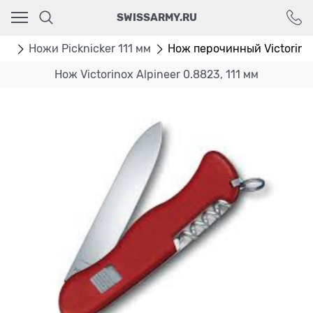
Ваш город - Москва,
SWISSARMY.RU
угадали?
ДА
НЕТ
мм
Ножи Picknicker 111 мм
Нож перочинный Victorinox
Нож Victorinox Alpineer 0.8823, 111 мм