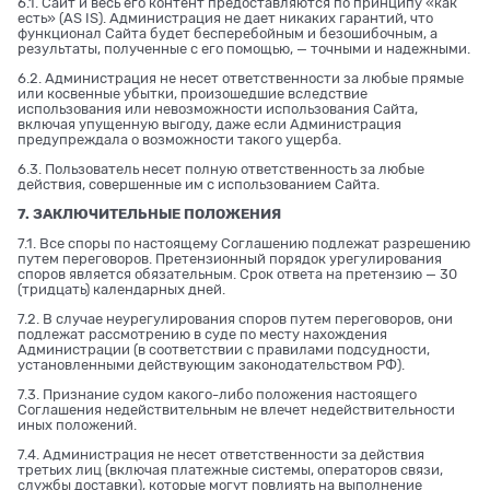
6.1. Сайт и весь его контент предоставляются по принципу «как
есть» (AS IS). Администрация не дает никаких гарантий, что
функционал Сайта будет бесперебойным и безошибочным, а
результаты, полученные с его помощью, — точными и надежными.
6.2. Администрация не несет ответственности за любые прямые
или косвенные убытки, произошедшие вследствие
использования или невозможности использования Сайта,
включая упущенную выгоду, даже если Администрация
предупреждала о возможности такого ущерба.
6.3. Пользователь несет полную ответственность за любые
действия, совершенные им с использованием Сайта.
7. ЗАКЛЮЧИТЕЛЬНЫЕ ПОЛОЖЕНИЯ
7.1. Все споры по настоящему Соглашению подлежат разрешению
путем переговоров. Претензионный порядок урегулирования
споров является обязательным. Срок ответа на претензию — 30
(тридцать) календарных дней.
7.2. В случае неурегулирования споров путем переговоров, они
подлежат рассмотрению в суде по месту нахождения
Администрации (в соответствии с правилами подсудности,
установленными действующим законодательством РФ).
7.3. Признание судом какого-либо положения настоящего
Соглашения недействительным не влечет недействительности
иных положений.
7.4. Администрация не несет ответственности за действия
третьих лиц (включая платежные системы, операторов связи,
службы доставки), которые могут повлиять на выполнение