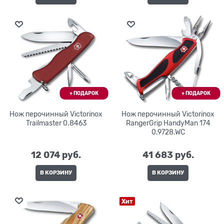
Нож перочинный Victorinox
Нож перочинный Victorinox
Trailmaster 0.8463
RangerGrip HandyMan 174
0.9728.WC
12 074
 руб.
41 683
 руб.
В КОРЗИНУ
В КОРЗИНУ
Хит