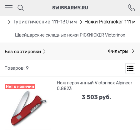
Ваш город - Москва,
SWISSARMY.RU
угадали?
ДА
НЕТ
жи
Туристические 111-130 мм
Ножи Picknicker 111 мм
Швейцарские складные ножи PICKNICKER Victorinox
Без сортировки
Фильтры
Товаров: 9
Нож перочинный Victorinox Alpineer
Нет в наличии
0.8823
3 503
 руб.