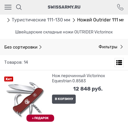
Ваш город - Москва,
SWISSARMY.RU
угадали?
ДА
НЕТ
жи
Туристические 111-130 мм
Ножей Outrider 111 мм
Швейцарские складные ножи OUTRIDER Victorinox
Без сортировки
Фильтры
Товаров: 14
Нож перочинный Victorinox
Хит
Equestrian 0.8583
12 848
 руб.
В КОРЗИНУ