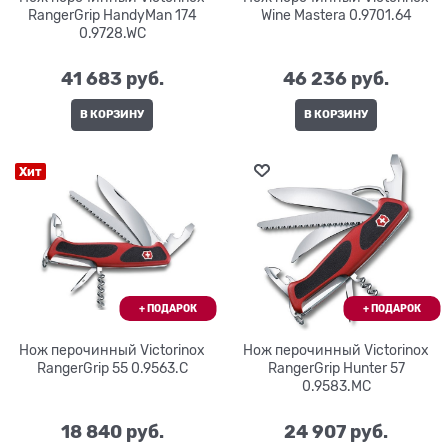
RangerGrip HandyMan 174
Wine Masterа 0.9701.64
0.9728.WC
41 683
 руб.
46 236
 руб.
В КОРЗИНУ
В КОРЗИНУ
Хит
Нож перочинный Victorinox
Нож перочинный Victorinox
RangerGrip 55 0.9563.C
RangerGrip Hunter 57
0.9583.MC
18 840
 руб.
24 907
 руб.