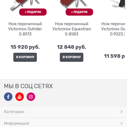
Нож перочинный
Нож перочинный
Нож перочи
Victorinox Outrider
Victorinox Equestrian
Victorinox Out
0.8513
0.8583
0.9023.3
15 920
 руб.
12 848
 руб.
11 598
 р
В КОРЗИНУ
В КОРЗИНУ
МЫ В СОЦ СЕТЯХ
Категории
Информация