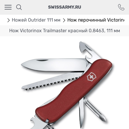
Ваш город - Москва,
SWISSARMY.RU
угадали?
ДА
НЕТ
мм
Ножей Outrider 111 мм
Нож перочинный Victorinox 
Нож Victorinox Trailmaster красный 0.8463, 111 мм