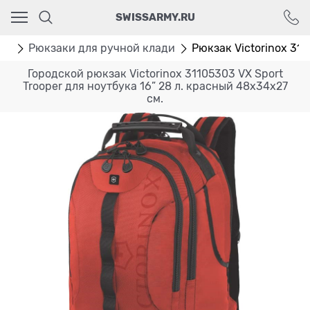
Ваш город - Москва,
SWISSARMY.RU
угадали?
ДА
НЕТ
аки
Рюкзаки для ручной клади
Рюкзак Victorinox 3110
Городской рюкзак Victorinox 31105303 VX Sport
Trooper для ноутбука 16” 28 л. красный 48x34x27
см.