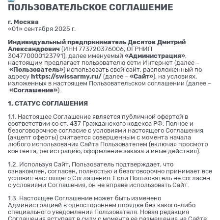
ПОЛЬЗОВАТЕЛЬСКОЕ СОГЛАШЕНИЕ
г. Москва
«01» сентября 2025 г.
Индивидуальный предприниматель Десятов Дмитрий
Александрович
(ИНН 773720376006, ОГРНИП
304770000123791), далее именуемый
«Администрация»
,
настоящим предлагает пользователю сети Интернет (далее –
«Пользователь»
) использовать свой сайт, расположенный по
адресу
https://swissarmy.ru/
(далее –
«Сайт»
), на условиях,
изложенных в настоящем Пользовательском соглашении (далее –
«Соглашение»
).
1. СТАТУС СОГЛАШЕНИЯ
1.1. Настоящее Соглашение является публичной офертой в
соответствии со ст. 437 Гражданского кодекса РФ. Полное и
безоговорочное согласие с условиями настоящего Соглашения
(акцепт оферты) считается совершенным с момента начала
любого использования Сайта Пользователем (включая просмотр
контента, регистрацию, оформление заказа и иные действия).
1.2. Используя Сайт, Пользователь подтверждает, что
ознакомлен, согласен, полностью и безоговорочно принимает все
условия настоящего Соглашения. Если Пользователь не согласен
с условиями Соглашения, он не вправе использовать Сайт.
1.3. Настоящее Соглашение может быть изменено
Администрацией в одностороннем порядке без какого-либо
специального уведомления Пользователя. Новая редакция
Соглашения вступает в силу с момента ее размещения на Сайте.