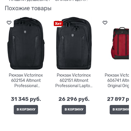
Похожие товары
Хит
Рюкзак Victorinox
Рюкзак Victorinox
Рюкзак Victor
602154 Altmont
602151 Altmont
606741 Altm
Professional
Professional Laptop
Original Orig
Essential Laptop 15" |
Compact 15" | 16 л. |
Slimline Laptop 
24 л. | 30x23x43
29x22x41
24 л. | 30x2
31 345
 руб.
26 296
 руб.
27 897
 р
В КОРЗИНУ
В КОРЗИНУ
В КОРЗИН