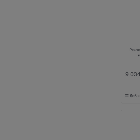
Рюкза
F
9 03
Добав