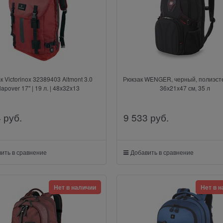
к Victorinox 32389403 Altmont 3.0
Рюкзак WENGER, черный, полиэст
lapover 17" | 19 л. | 48x32x13
36х21х47 см, 35 л
4
 руб.
9 533
 руб.
ить в сравнение
Добавить в сравнение
Нет в наличии
Нет в 