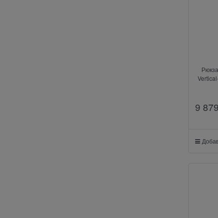
Рюкза
Vertica
9 87
Добав