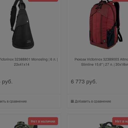
torinox 32388801 Monosling | 6 л. |
Рюкзак Victorinox 32389003 Altmo
23x41x14
Slimline 15,6" | 27 л. | 30х18х
5
 руб.
6 773
 руб.
ить в сравнение
Добавить в сравнение
Нет в наличии
Нет в 