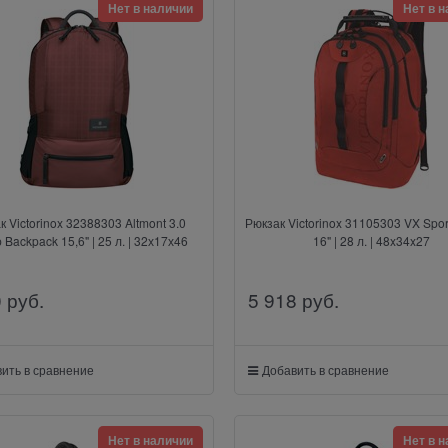
Нет в наличии
Нет в 
к Victorinox 32388303 Altmont 3.0
Рюкзак Victorinox 31105303 VX Spor
 Backpack 15,6" | 25 л. | 32х17х46
16" | 28 л. | 48x34x27
0
 руб.
5 918
 руб.
ить в сравнение
Добавить в сравнение
Нет в наличии
Нет в 