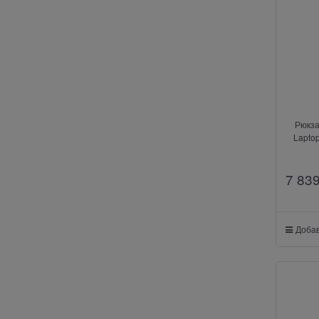
Рюкза
Laptop
7 83
Добав