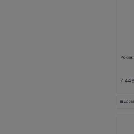
Рюкзак 
7 44
Добав