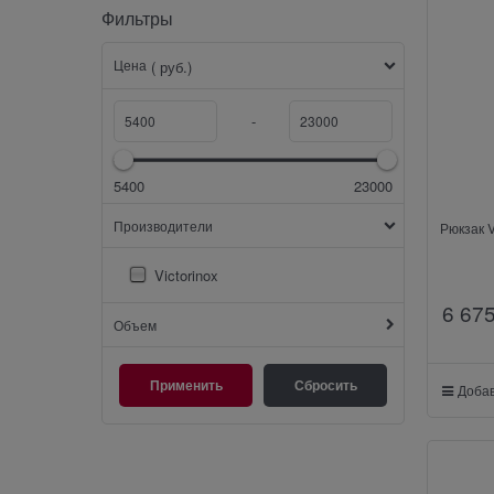
Фильтры
Цена
( руб.)
-
5400
23000
Производители
Рюкзак Vic
Victorinox
6 67
Объем
Добав