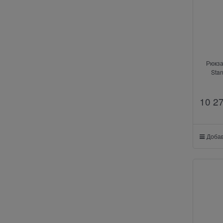
Рюкза
Stan
10 2
Добав