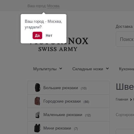
Ваш город:
Москва
Ваш город - Москва,
Доставка
угадали?
Да
Нет
Мультитулы
Складные ножи
Кухонн
Швей
Найдено товаров:
Большие рюкзаки
(10)
Главная
Городские рюкзаки
(86)
Маленькие рюкзаки
Сортировк
(12)
Мини рюкзаки
(7)