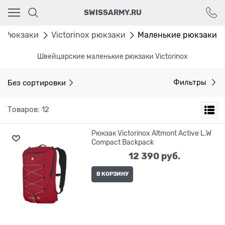
Ваш город - Москва,
SWISSARMY.RU
угадали?
ДА
НЕТ
Рюкзаки
Victorinox рюкзаки
Маленькие рюкзаки
Швейцарские маленькие рюкзаки Victorinox
Без сортировки
Фильтры
Товаров: 12
Рюкзак Victorinox Altmont Active L.W
Compact Backpack
12 390
 руб.
В КОРЗИНУ