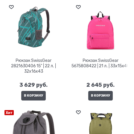
Рюкзак SwissGear
Рюкзак SwissGear
2821630406 15" | 22 л. |
5675808422 | 21 л. | 33х15x40
32х16х43
3 629
 руб.
2 645
 руб.
В КОРЗИНУ
В КОРЗИНУ
Хит