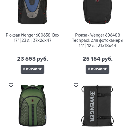
Рюкзак Wenger 600638 iBex
Рюкзак Wenger 606488
17" | 23 л. | 37х26x47
Techpack для фотокамеры
14" | 12 л. | 31x18x44
23 653
 руб.
25 154
 руб.
В КОРЗИНУ
В КОРЗИНУ