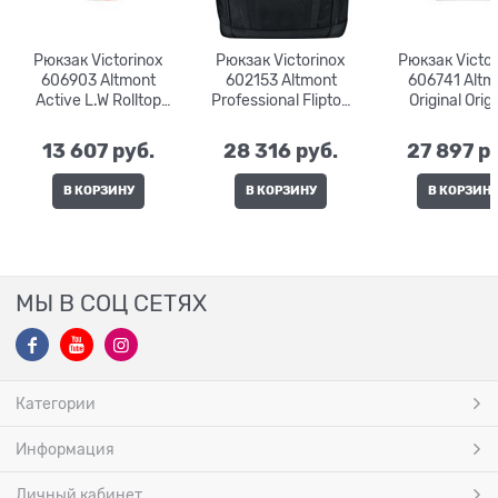
Рюкзак Victorinox
Рюкзак Victorinox
Рюкзак Victor
606903 Altmont
602153 Altmont
606741 Altm
Active L.W Rolltop
Professional Fliptop
Original Orig
Backpack | 20 л. |
15" | 26 л. | 33x26x49
Slimline Laptop 
30x19x46
24 л. | 30x2
13 607
 руб.
28 316
 руб.
27 897
 р
В КОРЗИНУ
В КОРЗИНУ
В КОРЗИН
МЫ В СОЦ СЕТЯХ
Категории
Информация
Личный кабинет