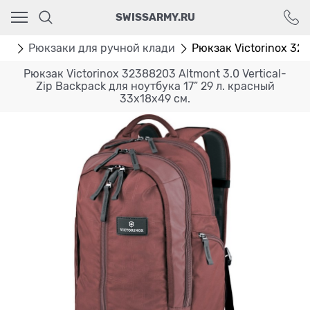
Ваш город - Москва,
SWISSARMY.RU
угадали?
ДА
НЕТ
аки
Рюкзаки для ручной клади
Рюкзак Victorinox 3238
Рюкзак Victorinox 32388203 Altmont 3.0 Vertical-
Zip Backpack для ноутбука 17” 29 л. красный
33х18х49 см.