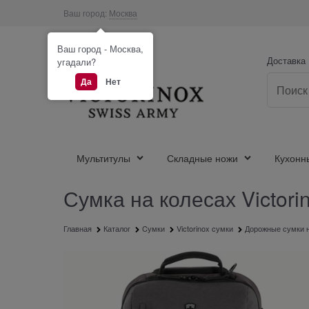
Ваш город:
Москва
Ваш город - Москва,
Доставка
угадали?
Да
Нет
Мультитулы
Складные ножи
Кухонн
Сумка на колесах Victori
Главная
Каталог
Cумки
Victorinox cумки
Дорожные сумки н