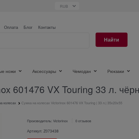
Оплата
Блог
Контакты
Найти
ые ножи
Аксессуары
Чемодан
Рюкзаки
nox 601476 VX Touring 33 л. чёр
а колесах
Сумка на колесах Victorinox 601476 VX Touring | 33 л.| 35x20x55
Производитель:
Victorinox
0 отзывов
Артикул:
Z073438