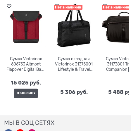
Нет в наличии
Нет в наличии
Сумка Victorinox
Сумка складная
Сумка Victor
606753 Altmont
Victorinox 31375001
31173801 Tra
Flapover Digital Bag |
Lifestyle & Travel
Companion | 4
7 л.| 26x10x30
Accessories 4.0 | 17
27х8х21
л.| 25х14х46
15 025
 руб.
5 306
 руб.
5 488
 ру
В КОРЗИНУ
МЫ В СОЦ СЕТЯХ