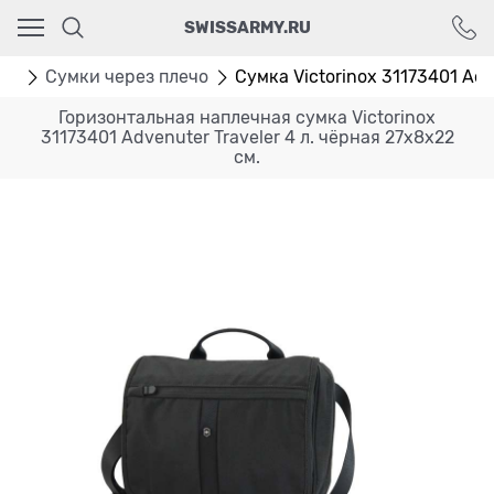
Ваш город - Москва,
SWISSARMY.RU
угадали?
ДА
НЕТ
мки
Сумки через плечо
Сумка Victorinox 31173401 Adve
Горизонтальная наплечная сумка Victorinox
31173401 Advenuter Traveler 4 л. чёрная 27х8х22
см.