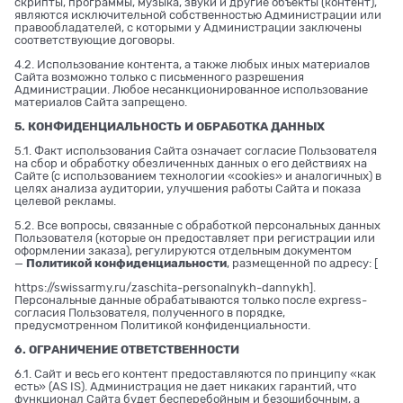
скрипты, программы, музыка, звуки и другие объекты (контент),
являются исключительной собственностью Администрации или
правообладателей, с которыми у Администрации заключены
соответствующие договоры.
4.2. Использование контента, а также любых иных материалов
Сайта возможно только с письменного разрешения
Администрации. Любое несанкционированное использование
материалов Сайта запрещено.
5. КОНФИДЕНЦИАЛЬНОСТЬ И ОБРАБОТКА ДАННЫХ
5.1. Факт использования Сайта означает согласие Пользователя
на сбор и обработку обезличенных данных о его действиях на
Сайте (с использованием технологии «cookies» и аналогичных) в
целях анализа аудитории, улучшения работы Сайта и показа
целевой рекламы.
5.2. Все вопросы, связанные с обработкой персональных данных
Пользователя (которые он предоставляет при регистрации или
оформлении заказа), регулируются отдельным документом
—
Политикой конфиденциальности
, размещенной по адресу: [
https://swissarmy.ru/zaschita-personalnykh-dannykh
].
Персональные данные обрабатываются только после express-
согласия Пользователя, полученного в порядке,
предусмотренном Политикой конфиденциальности.
6. ОГРАНИЧЕНИЕ ОТВЕТСТВЕННОСТИ
6.1. Сайт и весь его контент предоставляются по принципу «как
есть» (AS IS). Администрация не дает никаких гарантий, что
функционал Сайта будет бесперебойным и безошибочным, а