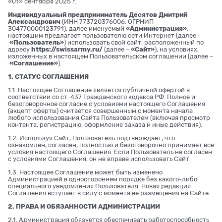
«01» сентября 2025 г.
Индивидуальный предприниматель Десятов Дмитрий
Александрович
(ИНН 773720376006, ОГРНИП
304770000123791), далее именуемый
«Администрация»
,
настоящим предлагает пользователю сети Интернет (далее –
«Пользователь»
) использовать свой сайт, расположенный по
адресу
https://swissarmy.ru/
(далее –
«Сайт»
), на условиях,
изложенных в настоящем Пользовательском соглашении (далее –
«Соглашение»
).
1. СТАТУС СОГЛАШЕНИЯ
1.1. Настоящее Соглашение является публичной офертой в
соответствии со ст. 437 Гражданского кодекса РФ. Полное и
безоговорочное согласие с условиями настоящего Соглашения
(акцепт оферты) считается совершенным с момента начала
любого использования Сайта Пользователем (включая просмотр
контента, регистрацию, оформление заказа и иные действия).
1.2. Используя Сайт, Пользователь подтверждает, что
ознакомлен, согласен, полностью и безоговорочно принимает все
условия настоящего Соглашения. Если Пользователь не согласен
с условиями Соглашения, он не вправе использовать Сайт.
1.3. Настоящее Соглашение может быть изменено
Администрацией в одностороннем порядке без какого-либо
специального уведомления Пользователя. Новая редакция
Соглашения вступает в силу с момента ее размещения на Сайте.
2. ПРАВА И ОБЯЗАННОСТИ АДМИНИСТРАЦИИ
2.1. Администрация обязуется обеспечивать работоспособность