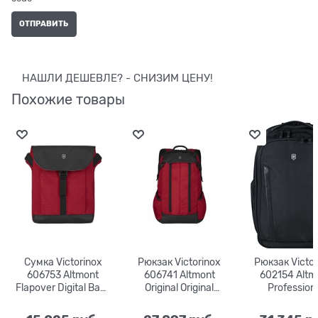
НАШЛИ ДЕШЕВЛЕ? - СНИЗИМ ЦЕНУ!
Похожие товары
Сумка Victorinox
Рюкзак Victorinox
Рюкзак Victor
606753 Altmont
606741 Altmont
602154 Altm
Flapover Digital Bag |
Original Original
Profession
7 л.| 26x10x30
Slimline Laptop 15,6" |
Essential Laptop
24 л. | 30x22x47
24 л. | 30x2