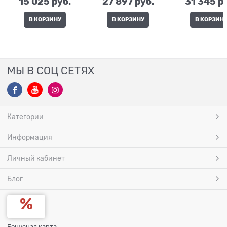
15 025
 руб.
27 897
 руб.
31 345
 р
В КОРЗИНУ
В КОРЗИНУ
В КОРЗИН
МЫ В СОЦ СЕТЯХ
Категории
Информация
Личный кабинет
Блог
Бонусная карта