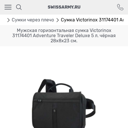
Ваш город - Москва,
SWISSARMY.RU
угадали?
ДА
НЕТ
мки
Сумки через плечо
Сумка Victorinox 31174401 Adve
Мужская горизонтальная сумка Victorinox
31174401 Adventure Traveler Deluxe 5 л. чёрная
28х8х23 см.